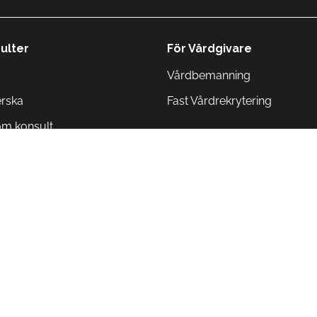
ulter
För Vårdgivare
Vårdbemanning
erska
Fast Vårdrekrytering
om konsult
Norge
 Danmark