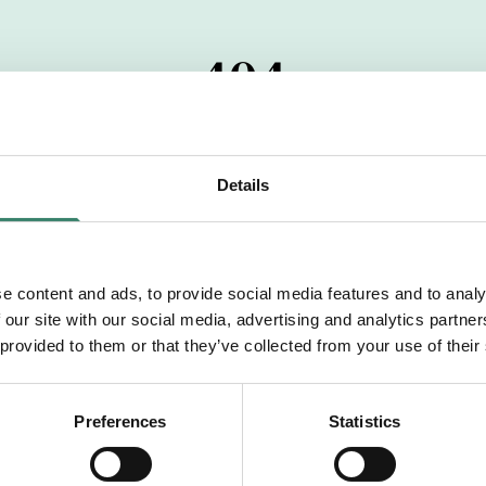
404
 startdatumet har passerats. Vi uppskattar verkligen dit
pdrag, ibland snabbare än vad vi hinner publicera d
Details
vi dig med mer information om våra aktuella uppdrag
drömuppdrag. Välkommen!
e content and ads, to provide social media features and to analy
 our site with our social media, advertising and analytics partn
Tillbaka till Sverek
 provided to them or that they’ve collected from your use of their
Preferences
Statistics