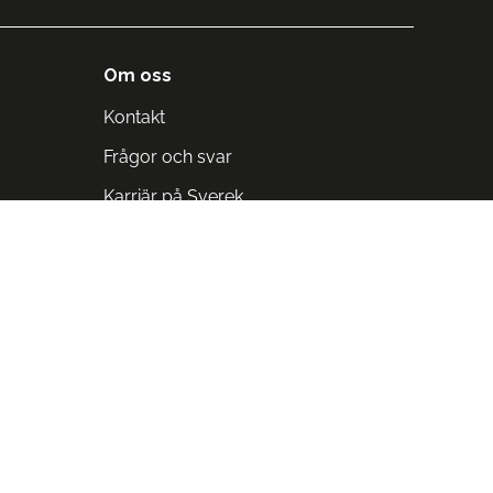
Om oss
Kontakt
Frågor och svar
Karriär på Sverek
Blodomloppet
Rädda liv på arbetstid