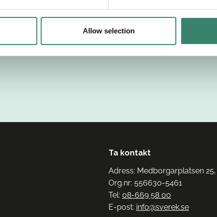
Allow selection
Ta kontakt
Adress: Medborgarplatsen 25,
Org.nr: 556630-5461
Tel:
08-669 58 00
E-post:
info@sverek.se