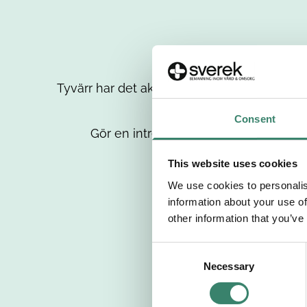
Tyvärr har det aktuella jobbet tagits bort då
up
Consent
Gör en intresseanmälan så kontaktar 
This website uses cookies
We use cookies to personalis
information about your use of
other information that you’ve
C
Necessary
o
n
s