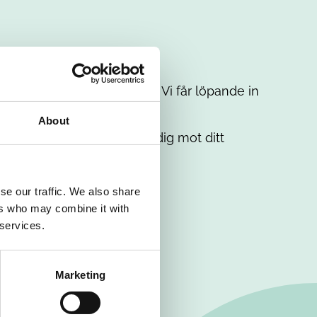
t intresse. Misströsta inte. Vi får löpande in
em.
About
. Tillsammans matchar vi dig mot ditt
se our traffic. We also share
ers who may combine it with
 services.
Marketing