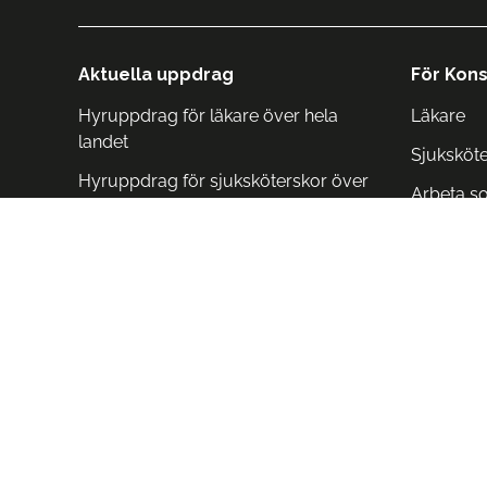
Aktuella uppdrag
För Kons
Hyruppdrag för läkare över hela
Läkare
landet
Sjuksköt
Hyruppdrag för sjuksköterskor över
Arbeta s
hela landet
Arbeta i 
Arbeta i