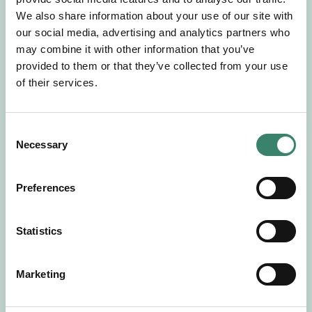
Gör en intresseanmälan så kontaktar vi dig med
We also share information about your use of our site with
mer information om våra aktuella uppdrag.
our social media, advertising and analytics partners who
Tillsammans matchar vi dig mot ditt
may combine it with other information that you’ve
drömuppdrag. Välkommen!
provided to them or that they’ve collected from your use
of their services.
Tillbaka till Sverek
C
Necessary
o
n
s
Preferences
e
n
t
Statistics
S
e
Marketing
l
e