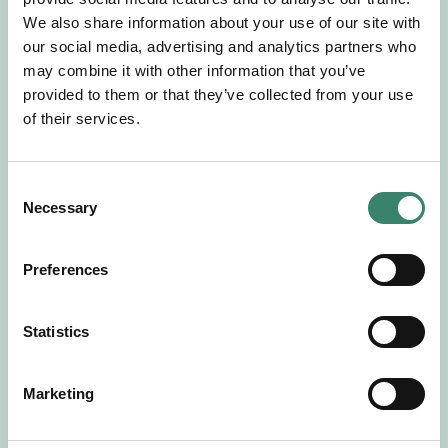
Gör en intresseanmälan så kontaktar vi dig med
We also share information about your use of our site with
mer information om våra aktuella uppdrag.
our social media, advertising and analytics partners who
Tillsammans matchar vi dig mot ditt
may combine it with other information that you’ve
drömuppdrag. Välkommen!
provided to them or that they’ve collected from your use
of their services.
Tillbaka till Sverek
C
Necessary
o
n
s
Preferences
e
n
t
Statistics
S
e
Marketing
l
e