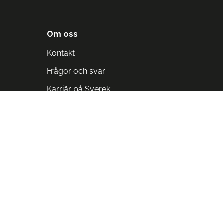
Om oss
Kontakt
Frågor och svar
Karriär på Sverek
Blodomloppet
Rädda liv på arbetstid