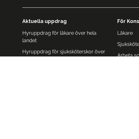
Aktuella uppdrag
För Kons
Hyruppdrag för läkare över hela
Läkare
landet
Sjuksköt
Hyruppdrag för sjuksköterskor över
Arbeta s
hela landet
Arbeta i 
Arbeta i