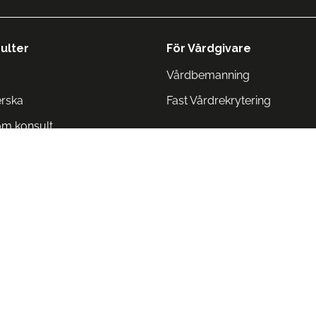
ulter
För Vårdgivare
Vårdbemanning
erska
Fast Vårdrekrytering
om konsult
Norge
 Danmark