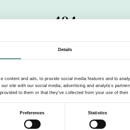
404
 startdatumet har passerats. Vi uppskattar verkligen dit
pdrag, ibland snabbare än vad vi hinner publicera d
Details
vi dig med mer information om våra aktuella uppdrag
drömuppdrag. Välkommen!
e content and ads, to provide social media features and to analy
 our site with our social media, advertising and analytics partn
Tillbaka till Sverek
 provided to them or that they’ve collected from your use of their
Preferences
Statistics