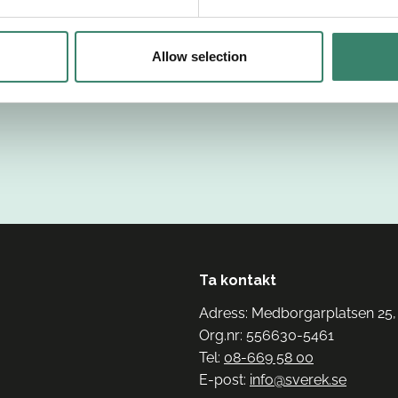
Allow selection
Ta kontakt
Adress: Medborgarplatsen 25,
Org.nr: 556630-5461
Tel:
08-669 58 00
E-post:
info@sverek.se