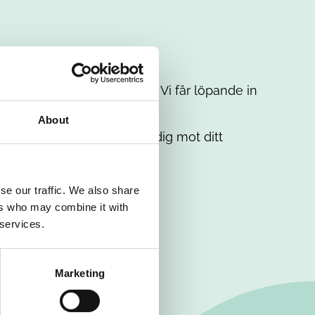
t intresse. Misströsta inte. Vi får löpande in
em.
About
. Tillsammans matchar vi dig mot ditt
se our traffic. We also share
ers who may combine it with
 services.
Marketing