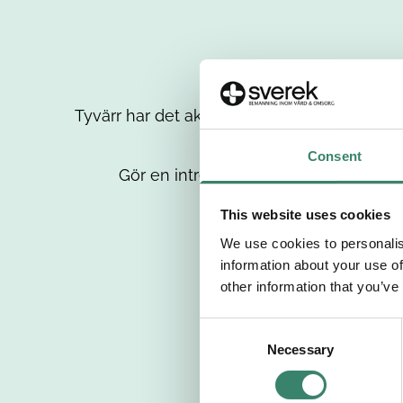
Tyvärr har det aktuella jobbet tagits bort då
up
Consent
Gör en intresseanmälan så kontaktar 
This website uses cookies
We use cookies to personalis
information about your use of
other information that you’ve
C
Necessary
o
n
s