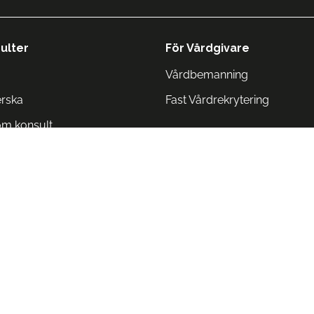
ulter
För Vårdgivare
Vårdbemanning
erska
Fast Vårdrekrytering
om konsult
Norge
 Danmark