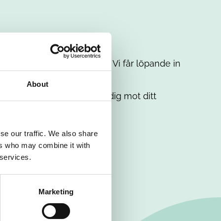
t intresse. Misströsta inte. Vi får löpande in
em.
About
. Tillsammans matchar vi dig mot ditt
se our traffic. We also share
ers who may combine it with
 services.
Marketing