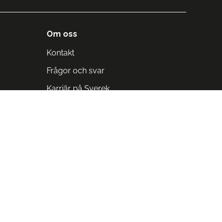
Om oss
Kontakt
Frågor och svar
Karriär på Sverek
Blodomloppet
Rädda liv på arbetstid