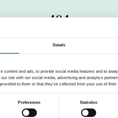
404
 startdatumet har passerats. Vi uppskattar verkligen dit
pdrag, ibland snabbare än vad vi hinner publicera d
Details
vi dig med mer information om våra aktuella uppdrag
drömuppdrag. Välkommen!
e content and ads, to provide social media features and to analy
 our site with our social media, advertising and analytics partn
Tillbaka till Sverek
 provided to them or that they’ve collected from your use of their
Preferences
Statistics