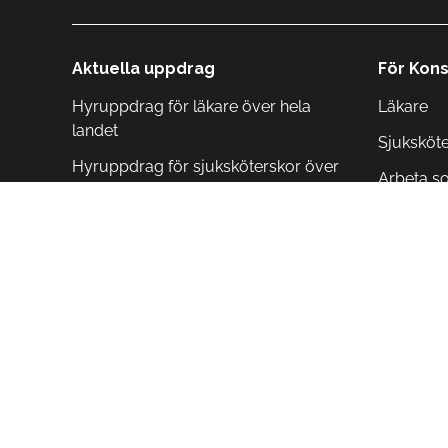
Aktuella uppdrag
För Kons
Hyruppdrag för läkare över hela
Läkare
landet
Sjuksköt
Hyruppdrag för sjuksköterskor över
Arbeta s
hela landet
Arbeta i 
Arbeta i