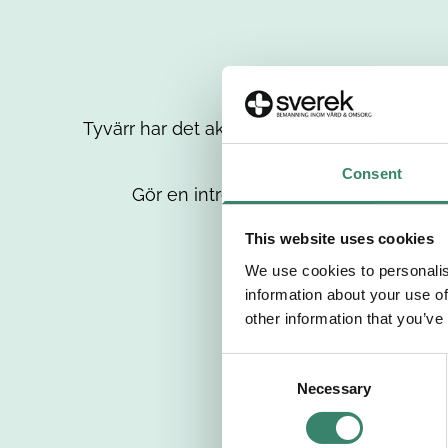
Tyvärr har det aktuella jobbet tagits bort då
up
Consent
Gör en intresseanmälan så kontaktar 
This website uses cookies
We use cookies to personalis
information about your use of
other information that you’ve
C
Necessary
o
n
s