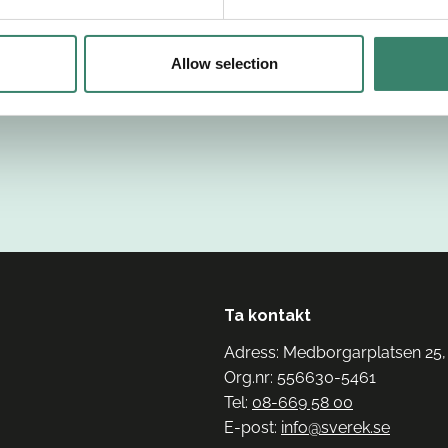
Allow selection
Ta kontakt
Adress: Medborgarplatsen 25,
Org.nr: 556630-5461
Tel:
08-669 58 00
E-post:
info@sverek.se