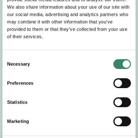
Gör en intresseanmälan så kontaktar vi dig med
We also share information about your use of our site with
mer information om våra aktuella uppdrag.
our social media, advertising and analytics partners who
Tillsammans matchar vi dig mot ditt
may combine it with other information that you’ve
drömuppdrag. Välkommen!
provided to them or that they’ve collected from your use
of their services.
Tillbaka till Sverek
C
Necessary
o
n
s
Preferences
e
n
t
Statistics
S
e
Marketing
l
e