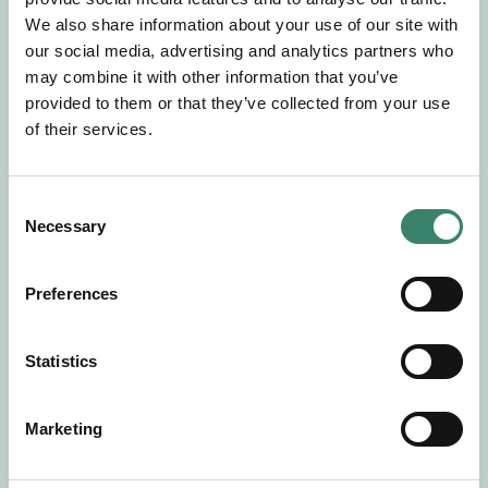
Gör en intresseanmälan så kontaktar vi dig med
We also share information about your use of our site with
mer information om våra aktuella uppdrag.
our social media, advertising and analytics partners who
Tillsammans matchar vi dig mot ditt
may combine it with other information that you’ve
drömuppdrag. Välkommen!
provided to them or that they’ve collected from your use
of their services.
Tillbaka till Sverek
C
Necessary
o
n
s
Preferences
e
n
t
Statistics
S
e
Marketing
l
e