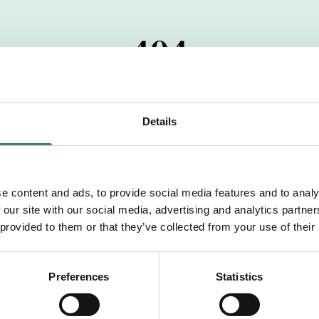
404
 startdatumet har passerats. Vi uppskattar verkligen dit
pdrag, ibland snabbare än vad vi hinner publicera d
Details
vi dig med mer information om våra aktuella uppdrag
drömuppdrag. Välkommen!
e content and ads, to provide social media features and to analy
 our site with our social media, advertising and analytics partn
Tillbaka till Sverek
 provided to them or that they’ve collected from your use of their
Preferences
Statistics