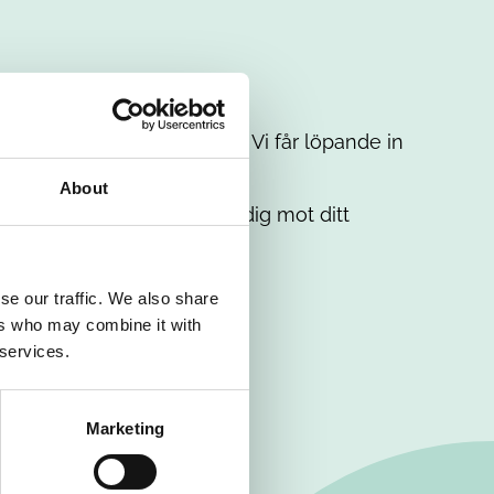
t intresse. Misströsta inte. Vi får löpande in
em.
About
. Tillsammans matchar vi dig mot ditt
se our traffic. We also share
ers who may combine it with
 services.
Marketing