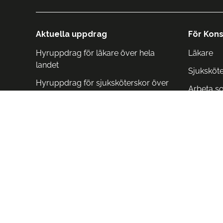
Aktuella uppdrag
För Kons
Hyruppdrag för läkare över hela
Läkare
landet
Sjuksköt
Hyruppdrag för sjuksköterskor över
Arbeta s
hela landet
Arbeta i 
Arbeta i