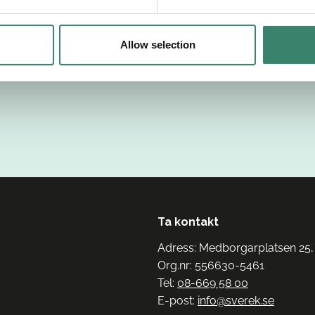
Allow selection
Ta kontakt
Adress: Medborgarplatsen 25,
Org.nr: 556630-5461
Tel:
08-669 58 00
E-post:
info@sverek.se