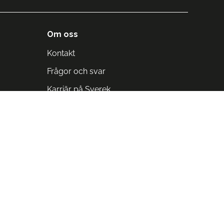
Om oss
Kontakt
Frågor och svar
Karriär på Sverek
Blodomloppet
Rädda liv på arbetstid