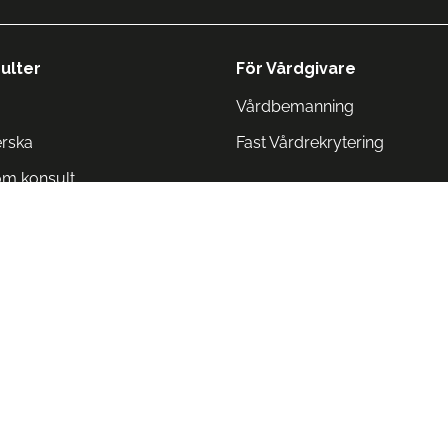
ulter
För Vårdgivare
Vårdbemanning
erska
Fast Vårdrekrytering
om konsult
Norge
 Danmark