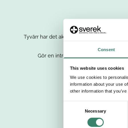
Tyvärr har det aktuella jobbet tagits bort då
up
Consent
Gör en intresseanmälan så kontaktar 
This website uses cookies
We use cookies to personalis
information about your use of
other information that you’ve
C
Necessary
o
n
s