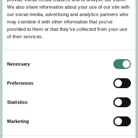
Gör en intresseanmälan så kontaktar vi dig med
We also share information about your use of our site with
mer information om våra aktuella uppdrag.
our social media, advertising and analytics partners who
Tillsammans matchar vi dig mot ditt
may combine it with other information that you’ve
drömuppdrag. Välkommen!
provided to them or that they’ve collected from your use
of their services.
Tillbaka till Sverek
C
Necessary
o
n
s
Preferences
e
n
t
Statistics
S
e
Marketing
l
e