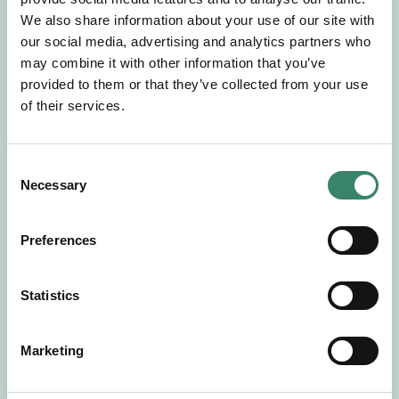
Gör en intresseanmälan så kontaktar vi dig med
We also share information about your use of our site with
mer information om våra aktuella uppdrag.
our social media, advertising and analytics partners who
Tillsammans matchar vi dig mot ditt
may combine it with other information that you’ve
drömuppdrag. Välkommen!
provided to them or that they’ve collected from your use
of their services.
Tillbaka till Sverek
C
Necessary
o
n
s
Preferences
e
n
t
Statistics
S
e
Marketing
l
e