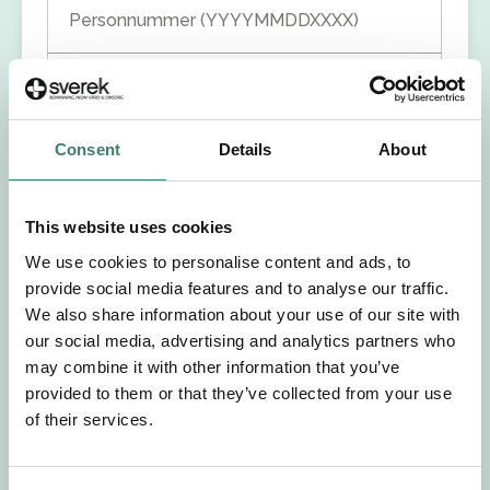
Personnummer (YYYYMMDDXXXX)
Förnamn
Efternamn
Consent
Details
About
Välj yrkesroll
This website uses cookies
We use cookies to personalise content and ads, to
Välj önskat arbetsområde
provide social media features and to analyse our traffic.
We also share information about your use of our site with
our social media, advertising and analytics partners who
Välj önskad anställningsform
may combine it with other information that you’ve
provided to them or that they’ve collected from your use
+46
of their services.
E-post