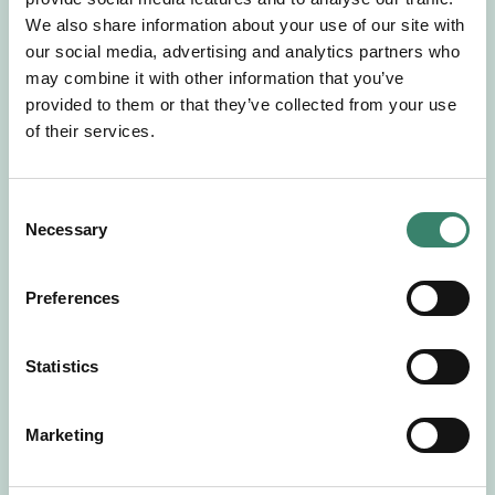
Gör en intresseanmälan så kontaktar vi dig med
We also share information about your use of our site with
mer information om våra aktuella uppdrag.
our social media, advertising and analytics partners who
Tillsammans matchar vi dig mot ditt
may combine it with other information that you’ve
drömuppdrag. Välkommen!
provided to them or that they’ve collected from your use
of their services.
Tillbaka till Sverek
C
Necessary
o
n
s
Preferences
e
n
t
Statistics
S
e
Marketing
l
e