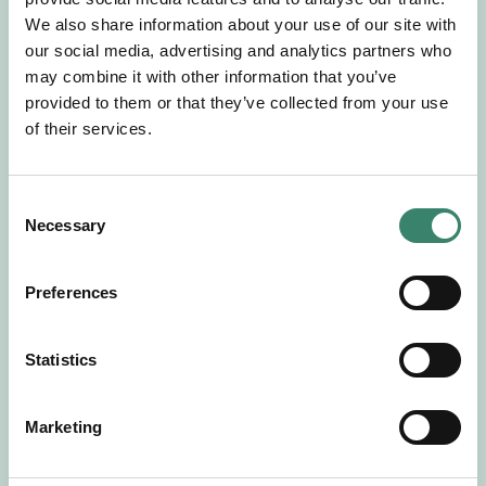
Gör en intresseanmälan så kontaktar vi dig med
We also share information about your use of our site with
mer information om våra aktuella uppdrag.
our social media, advertising and analytics partners who
Tillsammans matchar vi dig mot ditt
may combine it with other information that you’ve
drömuppdrag. Välkommen!
provided to them or that they’ve collected from your use
of their services.
Tillbaka till Sverek
C
Necessary
o
n
s
Preferences
e
n
t
Statistics
S
e
Marketing
l
e