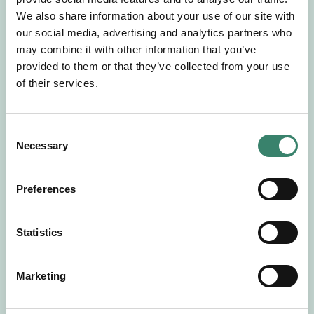
Gör en intresseanmälan så kontaktar vi dig med
We also share information about your use of our site with
mer information om våra aktuella uppdrag.
our social media, advertising and analytics partners who
Tillsammans matchar vi dig mot ditt
may combine it with other information that you’ve
drömuppdrag. Välkommen!
provided to them or that they’ve collected from your use
of their services.
Tillbaka till Sverek
C
Necessary
o
n
s
Preferences
e
n
t
Statistics
S
e
Marketing
l
e