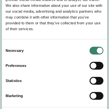
Gör en intresseanmälan så kontaktar vi dig med
We also share information about your use of our site with
mer information om våra aktuella uppdrag.
our social media, advertising and analytics partners who
Tillsammans matchar vi dig mot ditt
may combine it with other information that you’ve
drömuppdrag. Välkommen!
provided to them or that they’ve collected from your use
of their services.
Tillbaka till Sverek
C
Necessary
o
n
s
Preferences
e
n
t
Statistics
S
e
Marketing
l
e