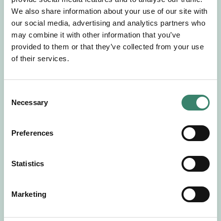
Gör en intresseanmälan så kontaktar vi dig med
We also share information about your use of our site with
mer information om våra aktuella uppdrag.
our social media, advertising and analytics partners who
Tillsammans matchar vi dig mot ditt
may combine it with other information that you’ve
drömuppdrag. Välkommen!
provided to them or that they’ve collected from your use
of their services.
Tillbaka till Sverek
C
Necessary
o
n
s
Preferences
e
n
t
Statistics
S
e
Marketing
l
e