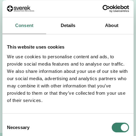
Förnamn
Efternamn
Consent
Details
About
Välj yrkesroll
This website uses cookies
We use cookies to personalise content and ads, to
Välj önskat arbetsområde
provide social media features and to analyse our traffic.
We also share information about your use of our site with
Välj önskad anställningsform
our social media, advertising and analytics partners who
may combine it with other information that you’ve
provided to them or that they’ve collected from your use
+46
of their services.
E-post
C
Necessary
o
Jag godkänner Sverek’s
användarvillkor
och
n