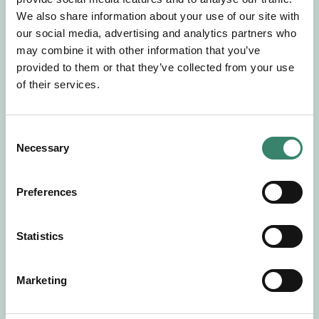
Gör en intresseanmälan så kontaktar vi dig med
We also share information about your use of our site with
mer information om våra aktuella uppdrag.
our social media, advertising and analytics partners who
Tillsammans matchar vi dig mot ditt
may combine it with other information that you’ve
drömuppdrag. Välkommen!
provided to them or that they’ve collected from your use
of their services.
Tillbaka till Sverek
C
Necessary
o
n
s
Preferences
e
n
t
Statistics
S
e
Marketing
l
e