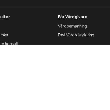
ulter
För Vårdgivare
Vårdbemanning
erska
Fast Vårdrekrytering
om konsult
Norge
 Danmark