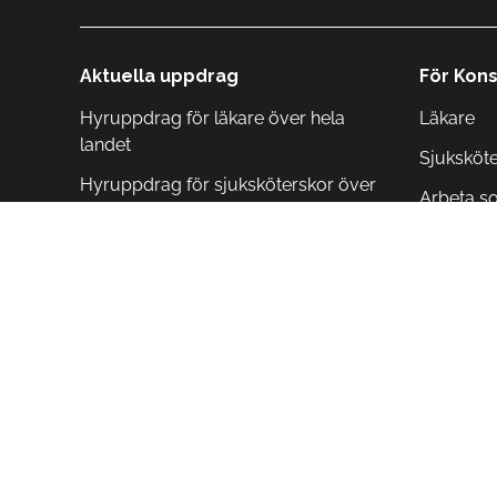
Aktuella uppdrag
För Kons
Hyruppdrag för läkare över hela
Läkare
landet
Sjuksköt
Hyruppdrag för sjuksköterskor över
Arbeta s
hela landet
Arbeta i 
Arbeta i