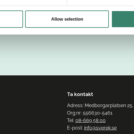
Allow selection
Ta kontakt
Adress: Medborgarplatsen 25,
Org.nr: 556630-5461
Tel:
08-669 58 00
E-post:
info@sverek.se