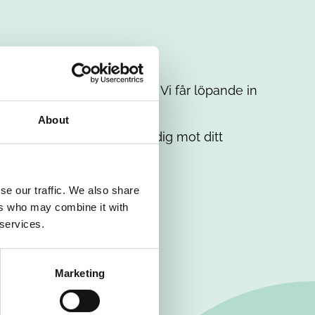
t intresse. Misströsta inte. Vi får löpande in
em.
About
. Tillsammans matchar vi dig mot ditt
se our traffic. We also share
ers who may combine it with
 services.
Marketing