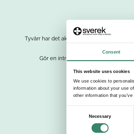
Tyvärr har det aktuella jobbet tagits bort då
up
Consent
Gör en intresseanmälan så kontaktar 
This website uses cookies
We use cookies to personalis
information about your use of
other information that you’ve
C
Necessary
o
n
s