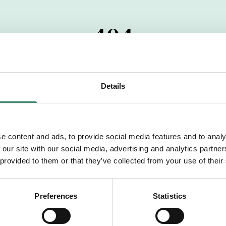
404
 startdatumet har passerats. Vi uppskattar verkligen dit
pdrag, ibland snabbare än vad vi hinner publicera d
Details
vi dig med mer information om våra aktuella uppdrag
drömuppdrag. Välkommen!
e content and ads, to provide social media features and to analy
 our site with our social media, advertising and analytics partn
Tillbaka till Sverek
 provided to them or that they’ve collected from your use of their
Preferences
Statistics