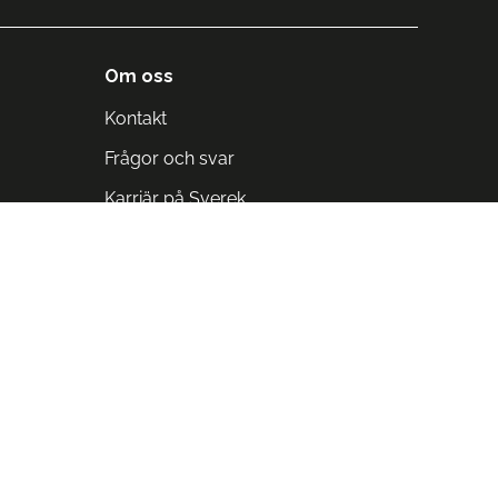
Om oss
Kontakt
Frågor och svar
Karriär på Sverek
Blodomloppet
Rädda liv på arbetstid