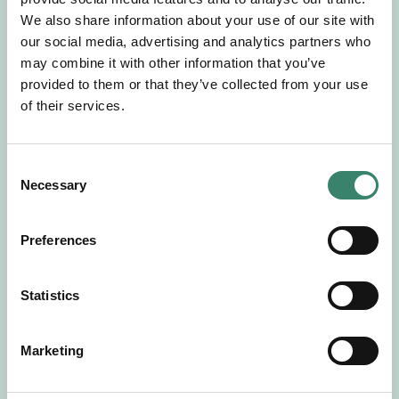
Gör en intresseanmälan så kontaktar vi dig med
We also share information about your use of our site with
mer information om våra aktuella uppdrag.
our social media, advertising and analytics partners who
Tillsammans matchar vi dig mot ditt
may combine it with other information that you’ve
drömuppdrag. Välkommen!
provided to them or that they’ve collected from your use
of their services.
Tillbaka till Sverek
C
Necessary
o
n
s
Preferences
e
n
t
Statistics
S
e
Marketing
l
e