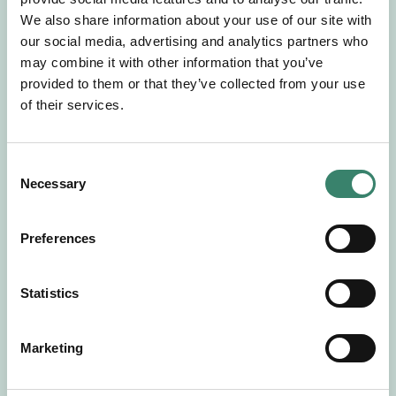
Gör en intresseanmälan så kontaktar vi dig med
We also share information about your use of our site with
mer information om våra aktuella uppdrag.
our social media, advertising and analytics partners who
Tillsammans matchar vi dig mot ditt
may combine it with other information that you’ve
drömuppdrag. Välkommen!
provided to them or that they’ve collected from your use
of their services.
Tillbaka till Sverek
C
Necessary
o
n
s
Preferences
e
n
t
Statistics
S
e
Marketing
l
e