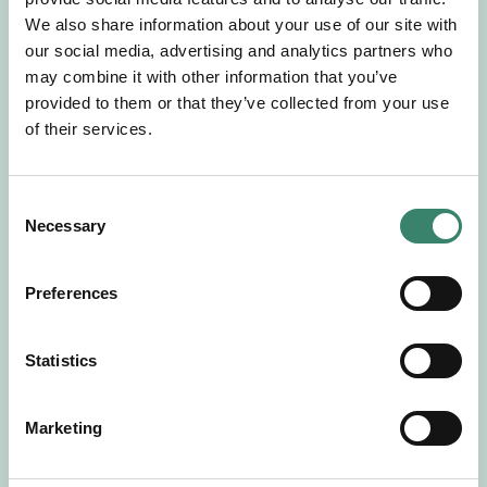
Gör en intresseanmälan så kontaktar vi dig med
We also share information about your use of our site with
mer information om våra aktuella uppdrag.
our social media, advertising and analytics partners who
Tillsammans matchar vi dig mot ditt
may combine it with other information that you’ve
drömuppdrag. Välkommen!
provided to them or that they’ve collected from your use
of their services.
Tillbaka till Sverek
C
Necessary
o
n
s
Preferences
e
n
t
Statistics
S
e
Marketing
l
e