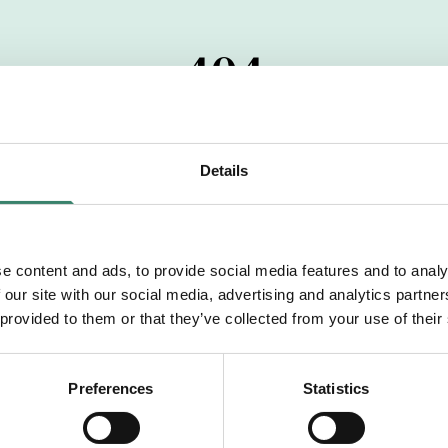
404
 startdatumet har passerats. Vi uppskattar verkligen dit
pdrag, ibland snabbare än vad vi hinner publicera d
Details
vi dig med mer information om våra aktuella uppdrag
drömuppdrag. Välkommen!
e content and ads, to provide social media features and to analy
 our site with our social media, advertising and analytics partn
Tillbaka till Sverek
 provided to them or that they’ve collected from your use of their
Preferences
Statistics