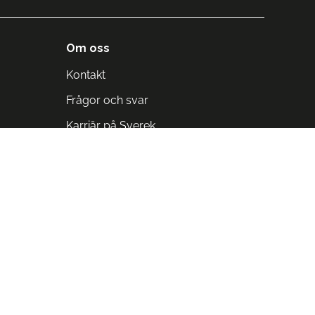
Om oss
Kontakt
Frågor och svar
Karriär på Sverek
Blodomloppet
Rädda liv på arbetstid