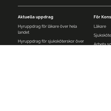
Aktuella uppdrag
För Kons
Hyruppdrag för läkare över hela
Läkare
landet
Sjuksköt
Hyruppdrag för sjuksköterskor över
Arbeta s
hela landet
Arbeta i 
Arbeta i