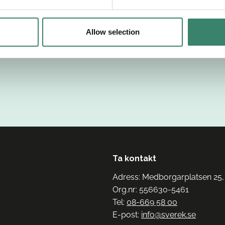
Allow selection
Ta kontakt
Adress: Medborgarplatsen 25,
Org.nr: 556630-5461
Tel:
08-669 58 00
E-post:
info@sverek.se