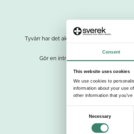
Tyvärr har det aktuella jobbet tagits bort då
up
Consent
Gör en intresseanmälan så kontaktar 
This website uses cookies
We use cookies to personalis
information about your use of
other information that you’ve
C
Necessary
o
n
s