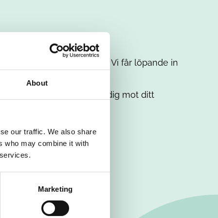
t intresse. Misströsta inte. Vi får löpande in
em.
About
. Tillsammans matchar vi dig mot ditt
se our traffic. We also share
ers who may combine it with
 services.
Marketing