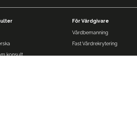
ulter
För Vårdgivare
Vårdbemanning
erska
Fast Vårdrekrytering
om konsult
Norge
 Danmark