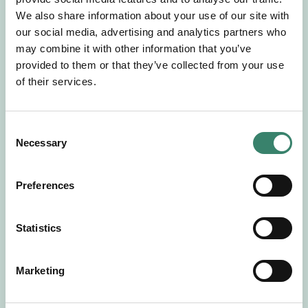
Gör en intresseanmälan så kontaktar vi dig med
We also share information about your use of our site with
mer information om våra aktuella uppdrag.
our social media, advertising and analytics partners who
Tillsammans matchar vi dig mot ditt
may combine it with other information that you’ve
drömuppdrag. Välkommen!
provided to them or that they’ve collected from your use
of their services.
Tillbaka till Sverek
C
Necessary
o
n
s
Preferences
e
n
t
Statistics
S
e
Marketing
l
e