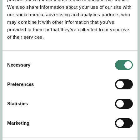
Gör en intresseanmälan så kontaktar vi dig med
We also share information about your use of our site with
mer information om våra aktuella uppdrag.
our social media, advertising and analytics partners who
Tillsammans matchar vi dig mot ditt
may combine it with other information that you’ve
drömuppdrag. Välkommen!
provided to them or that they’ve collected from your use
of their services.
Tillbaka till Sverek
C
Necessary
o
n
s
Preferences
e
n
t
Statistics
S
e
Marketing
l
e