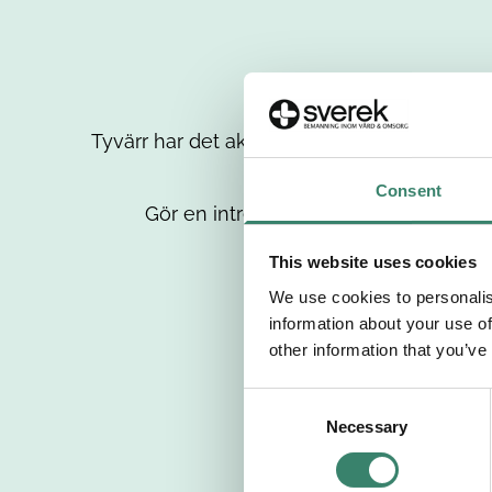
Tyvärr har det aktuella jobbet tagits bort då
up
Consent
Gör en intresseanmälan så kontaktar 
This website uses cookies
We use cookies to personalis
information about your use of
other information that you’ve
C
Necessary
o
n
s