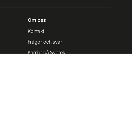
Om oss
Kontakt
Frågor och svar
Karriär på Sverek
Blodomloppet
Rädda liv på arbetstid