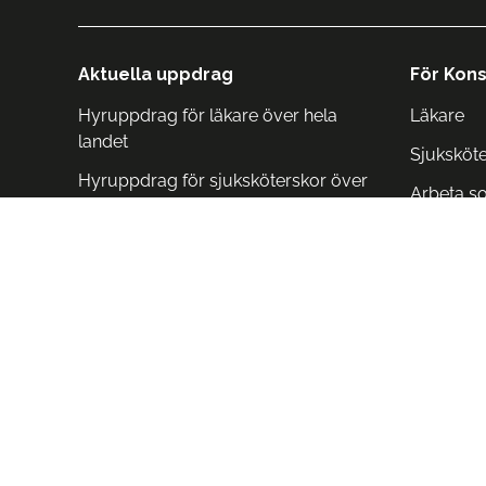
Aktuella uppdrag
För Kons
Hyruppdrag för läkare över hela
Läkare
landet
Sjuksköt
Hyruppdrag för sjuksköterskor över
Arbeta s
hela landet
Arbeta i 
Arbeta i