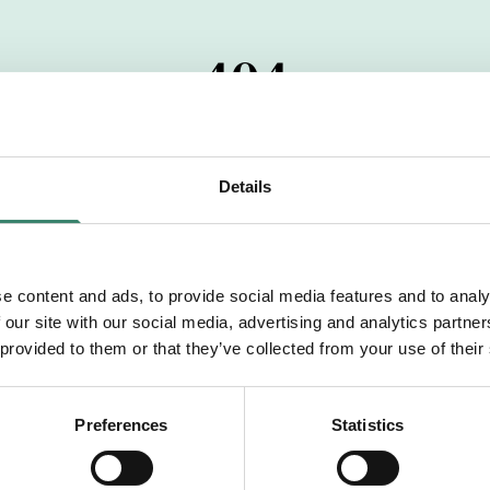
404
 startdatumet har passerats. Vi uppskattar verkligen dit
pdrag, ibland snabbare än vad vi hinner publicera d
Details
vi dig med mer information om våra aktuella uppdrag
drömuppdrag. Välkommen!
e content and ads, to provide social media features and to analy
 our site with our social media, advertising and analytics partn
Tillbaka till Sverek
 provided to them or that they’ve collected from your use of their
Preferences
Statistics