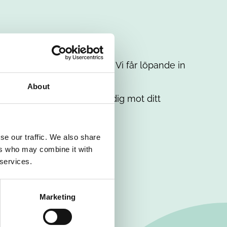
t intresse. Misströsta inte. Vi får löpande in
em.
About
. Tillsammans matchar vi dig mot ditt
se our traffic. We also share
ers who may combine it with
 services.
Marketing