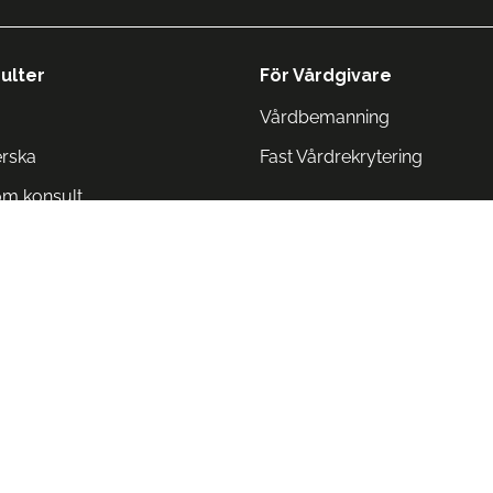
ulter
För Vårdgivare
Vårdbemanning
erska
Fast Vårdrekrytering
om konsult
Norge
 Danmark