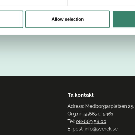
Allow selection
Ta kontakt
Adress: Medborgarplatsen 25,
Org.nr: 556630-5461
Tel:
08-669 58 00
E-post:
info@sverek.se