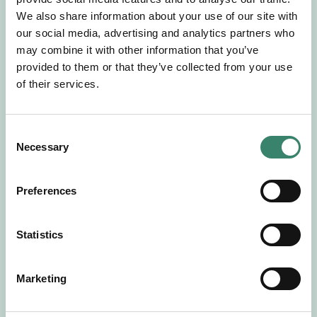
Gör en intresseanmälan så kontaktar vi dig med
We also share information about your use of our site with
mer information om våra aktuella uppdrag.
our social media, advertising and analytics partners who
Tillsammans matchar vi dig mot ditt
may combine it with other information that you’ve
drömuppdrag. Välkommen!
provided to them or that they’ve collected from your use
of their services.
Tillbaka till Sverek
C
Necessary
o
n
s
Preferences
e
n
t
Statistics
S
e
Marketing
l
e