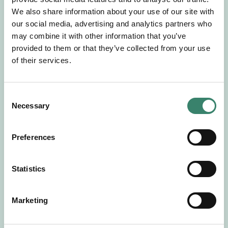
Gör en intresseanmälan så kontaktar vi dig med
We also share information about your use of our site with
mer information om våra aktuella uppdrag.
our social media, advertising and analytics partners who
Tillsammans matchar vi dig mot ditt
may combine it with other information that you’ve
drömuppdrag. Välkommen!
provided to them or that they’ve collected from your use
of their services.
Tillbaka till Sverek
C
Necessary
o
n
s
Preferences
e
n
t
Statistics
S
e
Marketing
l
e