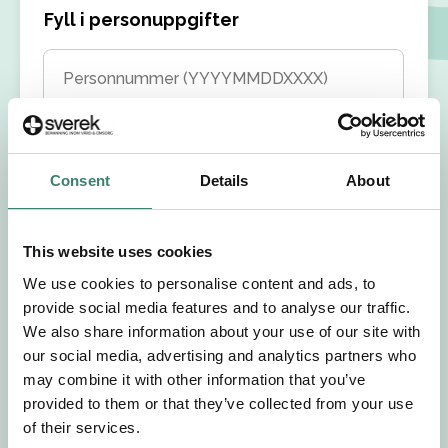
Fyll i personuppgifter
Personnummer (YYYYMMDDXXXX)
Förnamn
Consent
Details
About
Efternamn
This website uses cookies
Välj yrkesroll
We use cookies to personalise content and ads, to
provide social media features and to analyse our traffic.
Välj önskat arbetsområde
We also share information about your use of our site with
our social media, advertising and analytics partners who
Välj önskad anställningsform
may combine it with other information that you’ve
provided to them or that they’ve collected from your use
of their services.
+46