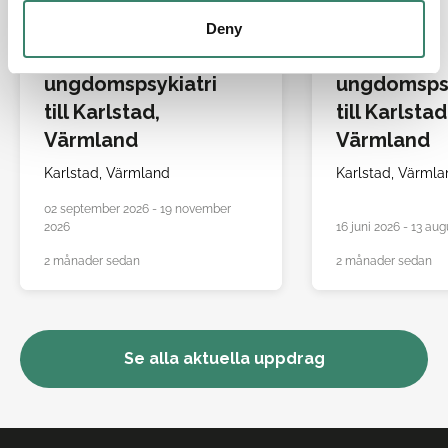
LÄKARE
LÄKARE
Deny
Barn- och
Barn- och
ungdomspsykiatri
ungdomspsy
till Karlstad,
till Karlstad
Värmland
Värmland
Karlstad,
Värmland
Karlstad,
Värmla
02 september 2026 - 19 november
2026
16 juni 2026 - 13 aug
2 månader sedan
2 månader sedan
Se alla aktuella uppdrag