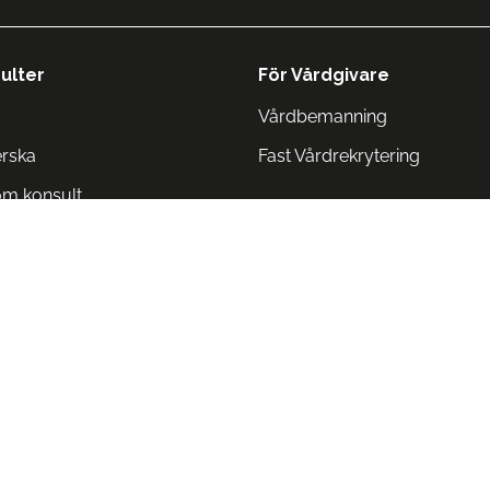
ulter
För Vårdgivare
Vårdbemanning
erska
Fast Vårdrekrytering
om konsult
Norge
 Danmark