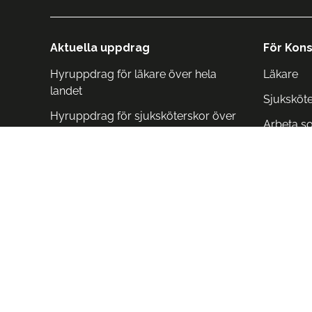
Aktuella uppdrag
För Kons
Hyruppdrag för läkare över hela
Läkare
landet
Sjuksköt
Hyruppdrag för sjuksköterskor över
Arbeta s
hela landet
Arbeta i 
Arbeta i