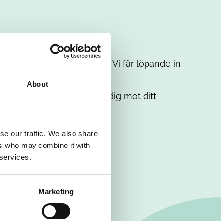
t intresse. Misströsta inte. Vi får löpande in
em.
About
. Tillsammans matchar vi dig mot ditt
se our traffic. We also share
ers who may combine it with
 services.
Marketing