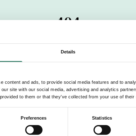
404
 startdatumet har passerats. Vi uppskattar verkligen dit
pdrag, ibland snabbare än vad vi hinner publicera d
Details
vi dig med mer information om våra aktuella uppdrag
drömuppdrag. Välkommen!
e content and ads, to provide social media features and to analy
 our site with our social media, advertising and analytics partn
Tillbaka till Sverek
 provided to them or that they’ve collected from your use of their
Preferences
Statistics