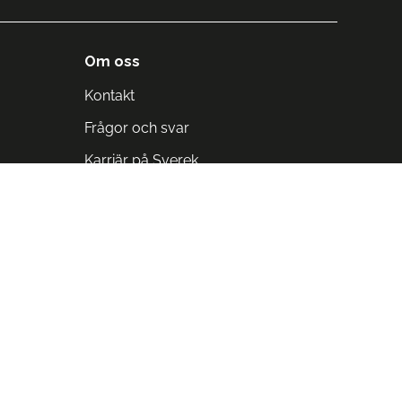
Om oss
Kontakt
Frågor och svar
Karriär på Sverek
Blodomloppet
Rädda liv på arbetstid