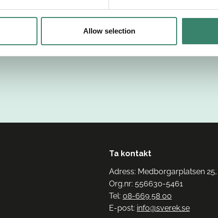
Allow selection
Ta kontakt
Adress: Medborgarplatsen 25,
Org.nr: 556630-5461
Tel:
08-669 58 00
E-post:
info@sverek.se