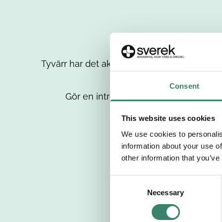
Tyvärr har det aktuella jobbet tagits bort då
up
Consent
Gör en intresseanmälan så kontaktar 
This website uses cookies
We use cookies to personalis
information about your use of
other information that you’ve
C
Necessary
o
n
s