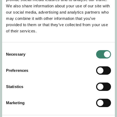
Gör en intresseanmälan så kontaktar vi dig med
We also share information about your use of our site with
mer information om våra aktuella uppdrag.
our social media, advertising and analytics partners who
Tillsammans matchar vi dig mot ditt
may combine it with other information that you’ve
drömuppdrag. Välkommen!
provided to them or that they’ve collected from your use
of their services.
Tillbaka till Sverek
C
Necessary
o
n
s
Preferences
e
n
t
Statistics
S
e
Marketing
l
e