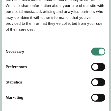
Gör en intresseanmälan så kontaktar vi dig med
We also share information about your use of our site with
mer information om våra aktuella uppdrag.
our social media, advertising and analytics partners who
Tillsammans matchar vi dig mot ditt
may combine it with other information that you’ve
drömuppdrag. Välkommen!
provided to them or that they’ve collected from your use
of their services.
Tillbaka till Sverek
C
Necessary
o
n
s
Preferences
e
n
t
Statistics
S
e
Marketing
l
e