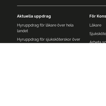
Aktuella uppdrag
För Kons
Hyruppdrag för läkare över hela
Läkare
landet
Sjuksköt
Hyruppdrag för sjuksköterskor över
Arbeta s
hela landet
Arbeta i 
Arbeta i