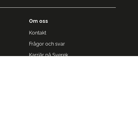
Om oss
Kontakt
Frågor och svar
Karriär på Sverek
Blodomloppet
Rädda liv på arbetstid