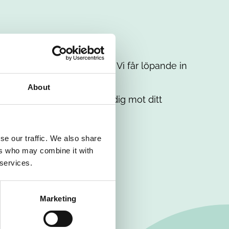
t intresse. Misströsta inte. Vi får löpande in
em.
About
. Tillsammans matchar vi dig mot ditt
se our traffic. We also share
ers who may combine it with
 services.
Marketing