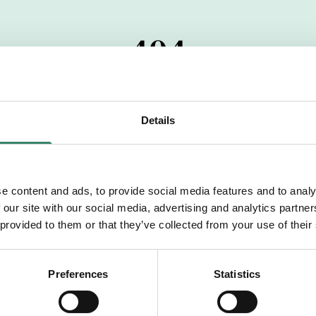
404
 startdatumet har passerats. Vi uppskattar verkligen dit
pdrag, ibland snabbare än vad vi hinner publicera d
Details
vi dig med mer information om våra aktuella uppdrag
drömuppdrag. Välkommen!
e content and ads, to provide social media features and to analy
 our site with our social media, advertising and analytics partn
Tillbaka till Sverek
 provided to them or that they’ve collected from your use of their
Preferences
Statistics