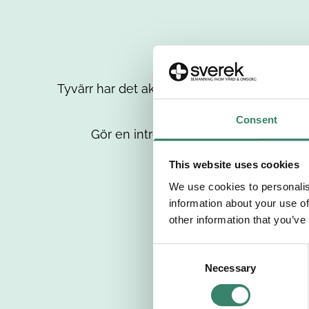
Tyvärr har det aktuella jobbet tagits bort då
up
Consent
Gör en intresseanmälan så kontaktar 
This website uses cookies
We use cookies to personalis
information about your use of
other information that you’ve
C
Necessary
o
n
s