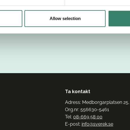
Allow selection
Ta kontakt
Adress: Medborgarplatsen 25,
Org.nr: 556630-5461
Tel:
08-669 58 00
E-post:
info@sverek.se