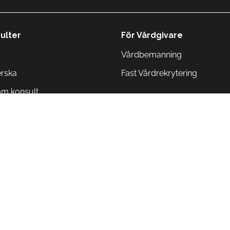
ulter
För Vårdgivare
Vårdbemanning
erska
Fast Vårdrekrytering
om konsult
Norge
 Danmark