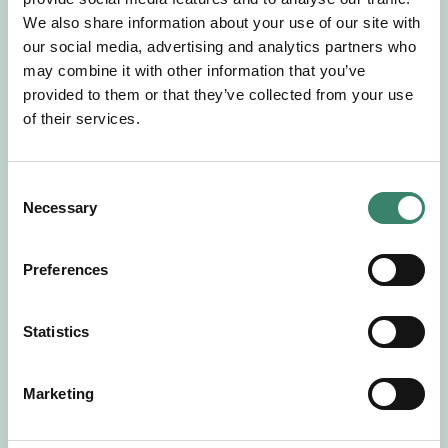
Gör en intresseanmälan så kontaktar vi dig med
We also share information about your use of our site with
mer information om våra aktuella uppdrag.
our social media, advertising and analytics partners who
Tillsammans matchar vi dig mot ditt
may combine it with other information that you’ve
drömuppdrag. Välkommen!
provided to them or that they’ve collected from your use
of their services.
Tillbaka till Sverek
C
Necessary
o
n
s
Preferences
e
n
t
Statistics
S
e
Marketing
l
e