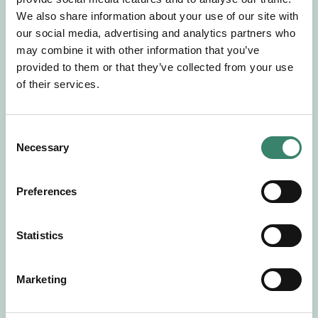
Gör en intresseanmälan så kontaktar vi dig med
We also share information about your use of our site with
mer information om våra aktuella uppdrag.
our social media, advertising and analytics partners who
Tillsammans matchar vi dig mot ditt
may combine it with other information that you’ve
drömuppdrag. Välkommen!
provided to them or that they’ve collected from your use
of their services.
Tillbaka till Sverek
C
Necessary
o
n
s
Preferences
e
n
t
Statistics
S
e
Marketing
l
e