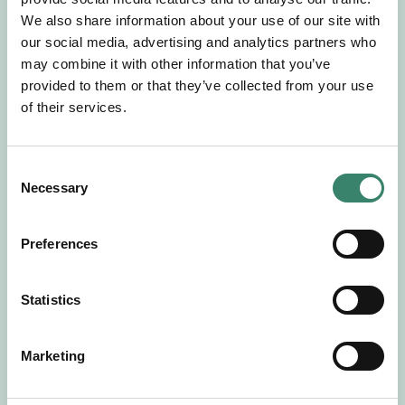
Gör en intresseanmälan så kontaktar vi dig med
We also share information about your use of our site with
mer information om våra aktuella uppdrag.
our social media, advertising and analytics partners who
Tillsammans matchar vi dig mot ditt
may combine it with other information that you’ve
drömuppdrag. Välkommen!
provided to them or that they’ve collected from your use
of their services.
Tillbaka till Sverek
C
Necessary
o
n
s
Preferences
e
n
t
Statistics
S
e
Marketing
l
e