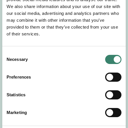
Gör en intresseanmälan så kontaktar vi dig med
We also share information about your use of our site with
mer information om våra aktuella uppdrag.
our social media, advertising and analytics partners who
Tillsammans matchar vi dig mot ditt
may combine it with other information that you’ve
drömuppdrag. Välkommen!
provided to them or that they’ve collected from your use
of their services.
Tillbaka till Sverek
C
Necessary
o
n
s
Preferences
e
n
t
Statistics
S
e
Marketing
l
e