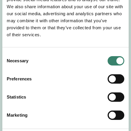
Gör en intresseanmälan så kontaktar vi dig med
We also share information about your use of our site with
mer information om våra aktuella uppdrag.
our social media, advertising and analytics partners who
Tillsammans matchar vi dig mot ditt
may combine it with other information that you’ve
drömuppdrag. Välkommen!
provided to them or that they’ve collected from your use
of their services.
Tillbaka till Sverek
C
Necessary
o
n
s
Preferences
e
n
t
Statistics
S
e
Marketing
l
e