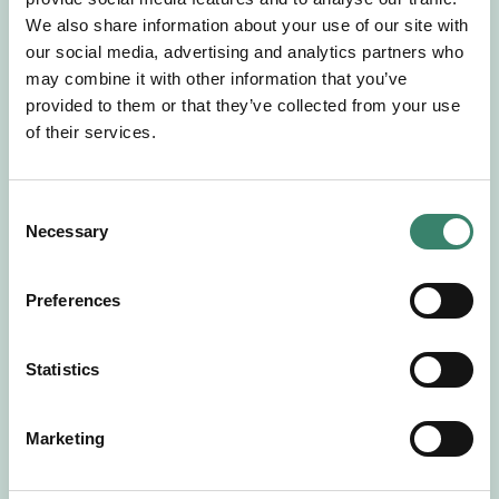
Gör en intresseanmälan så kontaktar vi dig med
We also share information about your use of our site with
mer information om våra aktuella uppdrag.
our social media, advertising and analytics partners who
Tillsammans matchar vi dig mot ditt
may combine it with other information that you’ve
drömuppdrag. Välkommen!
provided to them or that they’ve collected from your use
of their services.
Tillbaka till Sverek
C
Necessary
o
n
s
Preferences
e
n
t
Statistics
S
e
Marketing
l
e