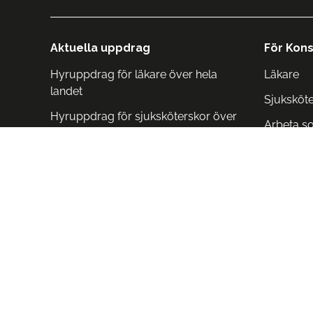
Aktuella uppdrag
För Kons
Hyruppdrag för läkare över hela
Läkare
landet
Sjuksköt
Hyruppdrag för sjuksköterskor över
Arbeta s
hela landet
Arbeta i 
Arbeta i