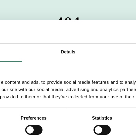
404
 startdatumet har passerats. Vi uppskattar verkligen dit
pdrag, ibland snabbare än vad vi hinner publicera d
Details
vi dig med mer information om våra aktuella uppdrag
drömuppdrag. Välkommen!
e content and ads, to provide social media features and to analy
 our site with our social media, advertising and analytics partn
Tillbaka till Sverek
 provided to them or that they’ve collected from your use of their
Preferences
Statistics