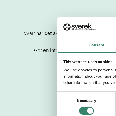
Tyvärr har det aktuella jobbet tagits bort då
up
Consent
Gör en intresseanmälan så kontaktar 
This website uses cookies
We use cookies to personalis
information about your use of
other information that you’ve
C
Necessary
o
n
s