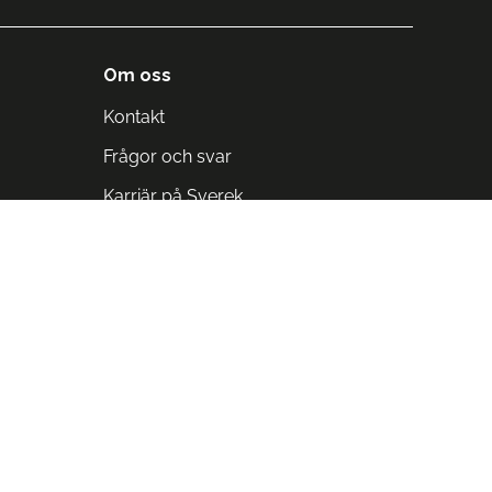
Om oss
Kontakt
Frågor och svar
Karriär på Sverek
Blodomloppet
Rädda liv på arbetstid