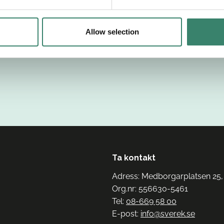
Allow selection
Ta kontakt
Adress: Medborgarplatsen 25,
Org.nr: 556630-5461
Tel:
08-669 58 00
E-post:
info@sverek.se