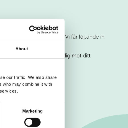
t intresse. Misströsta inte. Vi får löpande in
em.
About
. Tillsammans matchar vi dig mot ditt
se our traffic. We also share
ers who may combine it with
 services.
Marketing