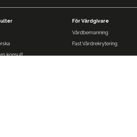
ulter
För Vårdgivare
Vårdbemanning
erska
Fast Vårdrekrytering
om konsult
Norge
 Danmark