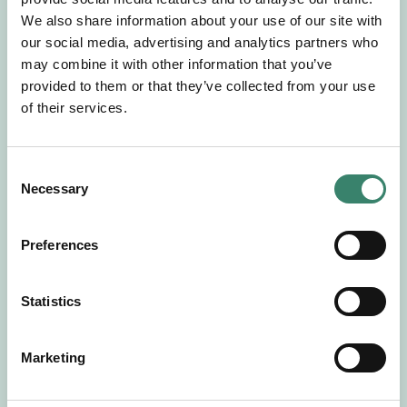
Gör en intresseanmälan så kontaktar vi dig med
We also share information about your use of our site with
mer information om våra aktuella uppdrag.
our social media, advertising and analytics partners who
Tillsammans matchar vi dig mot ditt
may combine it with other information that you’ve
drömuppdrag. Välkommen!
provided to them or that they’ve collected from your use
of their services.
Tillbaka till Sverek
C
Necessary
o
n
s
Preferences
e
n
t
Statistics
S
e
Marketing
l
e