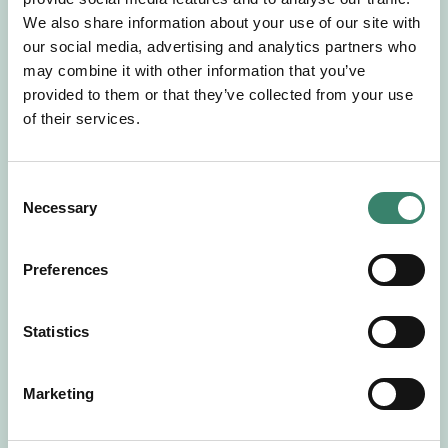
Gör en intresseanmälan så kontaktar vi dig med
We also share information about your use of our site with
mer information om våra aktuella uppdrag.
our social media, advertising and analytics partners who
Tillsammans matchar vi dig mot ditt
may combine it with other information that you’ve
drömuppdrag. Välkommen!
provided to them or that they’ve collected from your use
of their services.
Tillbaka till Sverek
C
Necessary
o
n
s
Preferences
e
n
t
Statistics
S
e
Marketing
l
e