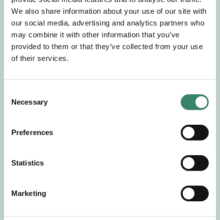
Gör en intresseanmälan så kontaktar vi dig med
We also share information about your use of our site with
mer information om våra aktuella uppdrag.
our social media, advertising and analytics partners who
Tillsammans matchar vi dig mot ditt
may combine it with other information that you’ve
drömuppdrag. Välkommen!
provided to them or that they’ve collected from your use
of their services.
Tillbaka till Sverek
C
Necessary
o
n
s
Preferences
e
n
t
Statistics
S
e
Marketing
l
e