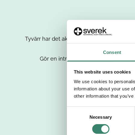
Tyvärr har det aktuella jobbet tagits bort då
up
Consent
Gör en intresseanmälan så kontaktar 
This website uses cookies
We use cookies to personalis
information about your use of
other information that you’ve
C
Necessary
o
n
s