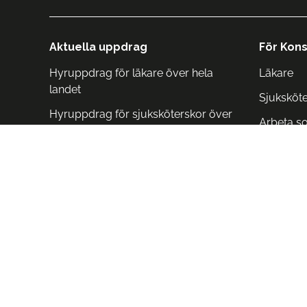
Aktuella uppdrag
För Kons
Hyruppdrag för läkare över hela
Läkare
landet
Sjuksköt
Hyruppdrag för sjuksköterskor över
Arbeta s
hela landet
Arbeta i 
Arbeta i