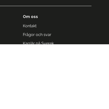
Om oss
Kontakt
Frågor och svar
Karriär på Sverek
Blodomloppet
Rädda liv på arbetstid