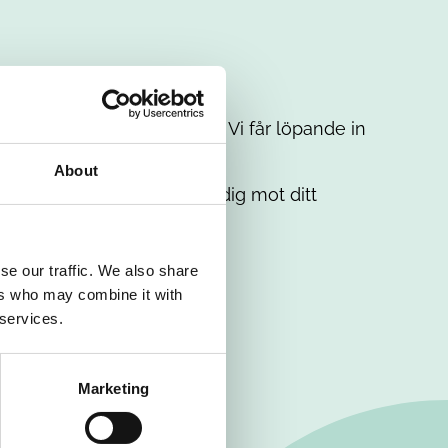
t intresse. Misströsta inte. Vi får löpande in
em.
About
. Tillsammans matchar vi dig mot ditt
se our traffic. We also share
ers who may combine it with
 services.
Marketing