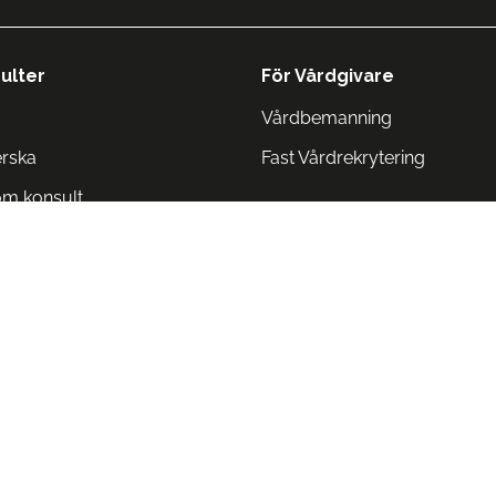
ulter
För Vårdgivare
Vårdbemanning
erska
Fast Vårdrekrytering
om konsult
Norge
 Danmark