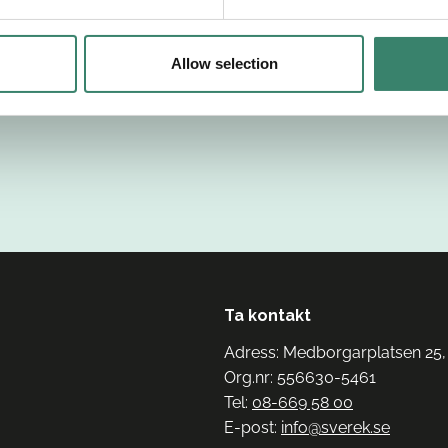
Allow selection
Ta kontakt
Adress: Medborgarplatsen 25,
Org.nr: 556630-5461
Tel:
08-669 58 00
E-post:
info@sverek.se