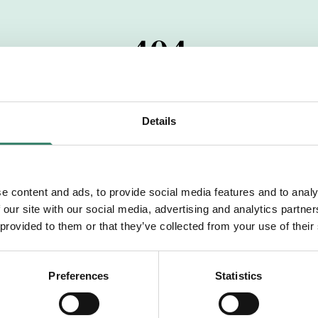
404
 startdatumet har passerats. Vi uppskattar verkligen dit
pdrag, ibland snabbare än vad vi hinner publicera d
Details
vi dig med mer information om våra aktuella uppdrag
drömuppdrag. Välkommen!
e content and ads, to provide social media features and to analy
 our site with our social media, advertising and analytics partn
Tillbaka till Sverek
 provided to them or that they’ve collected from your use of their
Preferences
Statistics