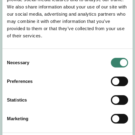
Gör en intresseanmälan så kontaktar vi dig med
We also share information about your use of our site with
mer information om våra aktuella uppdrag.
our social media, advertising and analytics partners who
Tillsammans matchar vi dig mot ditt
may combine it with other information that you’ve
drömuppdrag. Välkommen!
provided to them or that they’ve collected from your use
of their services.
Tillbaka till Sverek
C
Necessary
o
n
s
Preferences
e
n
t
Statistics
S
e
Marketing
l
e