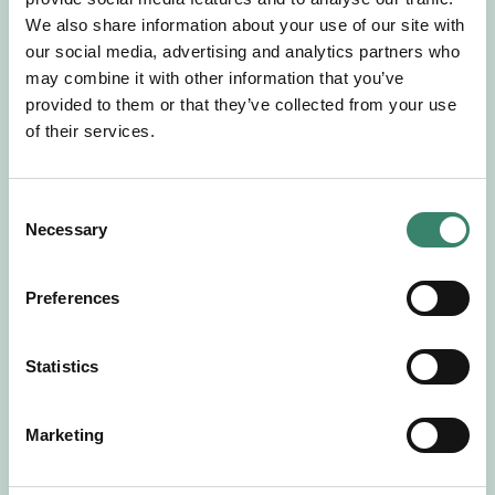
Gör en intresseanmälan så kontaktar vi dig med
We also share information about your use of our site with
mer information om våra aktuella uppdrag.
our social media, advertising and analytics partners who
Tillsammans matchar vi dig mot ditt
may combine it with other information that you’ve
drömuppdrag. Välkommen!
provided to them or that they’ve collected from your use
of their services.
Tillbaka till Sverek
C
Necessary
o
n
s
Preferences
e
n
t
Statistics
S
e
Marketing
l
e