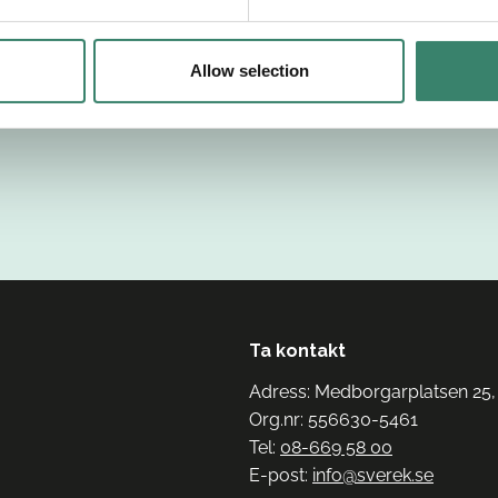
Allow selection
Ta kontakt
Adress: Medborgarplatsen 25,
Org.nr: 556630-5461
Tel:
08-669 58 00
E-post:
info@sverek.se