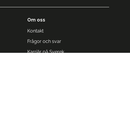
Om oss
Kontakt
Frågor och svar
Karriär på Sverek
Blodomloppet
Rädda liv på arbetstid