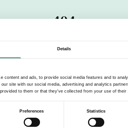
404
 startdatumet har passerats. Vi uppskattar verkligen dit
pdrag, ibland snabbare än vad vi hinner publicera d
Details
vi dig med mer information om våra aktuella uppdrag
drömuppdrag. Välkommen!
e content and ads, to provide social media features and to analy
 our site with our social media, advertising and analytics partn
Tillbaka till Sverek
 provided to them or that they’ve collected from your use of their
Preferences
Statistics