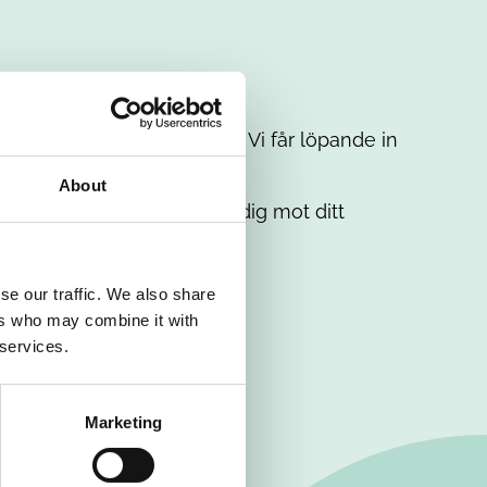
t intresse. Misströsta inte. Vi får löpande in
em.
About
. Tillsammans matchar vi dig mot ditt
se our traffic. We also share
ers who may combine it with
 services.
Marketing