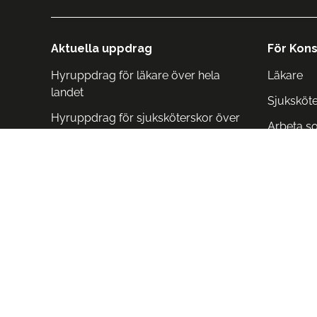
Aktuella uppdrag
För Kons
Hyruppdrag för läkare över hela
Läkare
landet
Sjuksköt
Hyruppdrag för sjuksköterskor över
Arbeta s
hela landet
Arbeta i 
Arbeta i