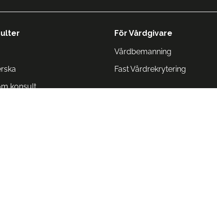
ulter
För Vårdgivare
Vårdbemanning
erska
Fast Vårdrekrytering
om konsult
Norge
 Danmark