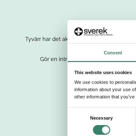
Tyvärr har det aktuella jobbet tagits bort då
up
Consent
Gör en intresseanmälan så kontaktar 
This website uses cookies
We use cookies to personalis
information about your use of
other information that you’ve
C
Necessary
o
n
s