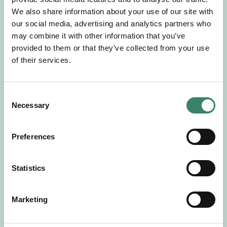
Gör en intresseanmälan så kontaktar vi dig med
We also share information about your use of our site with
mer information om våra aktuella uppdrag.
our social media, advertising and analytics partners who
Tillsammans matchar vi dig mot ditt
may combine it with other information that you’ve
drömuppdrag. Välkommen!
provided to them or that they’ve collected from your use
of their services.
Tillbaka till Sverek
C
Necessary
o
n
s
Preferences
e
n
t
Statistics
S
e
Marketing
l
e