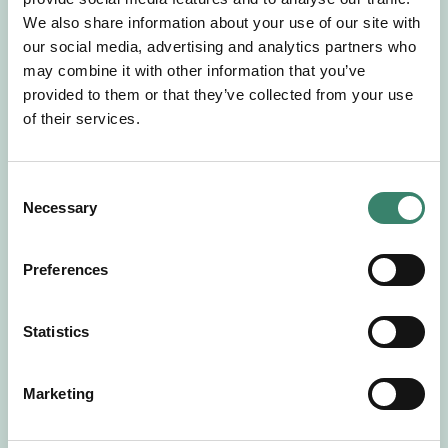
Gör en intresseanmälan så kontaktar vi dig med
We also share information about your use of our site with
mer information om våra aktuella uppdrag.
our social media, advertising and analytics partners who
Tillsammans matchar vi dig mot ditt
may combine it with other information that you’ve
drömuppdrag. Välkommen!
provided to them or that they’ve collected from your use
of their services.
Tillbaka till Sverek
C
Necessary
o
n
s
Preferences
e
n
t
Statistics
S
e
Marketing
l
e