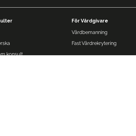
ulter
För Vårdgivare
Vårdbemanning
erska
Fast Vårdrekrytering
om konsult
Norge
 Danmark