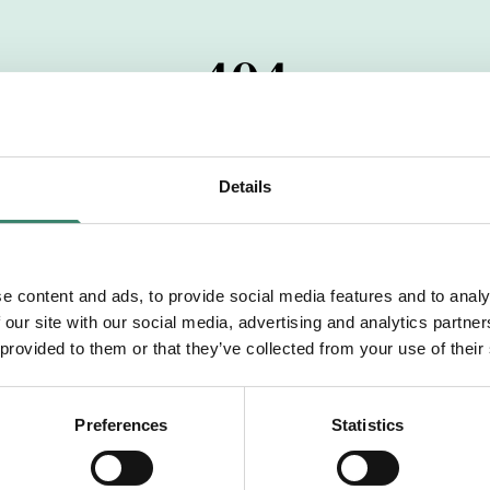
404
 startdatumet har passerats. Vi uppskattar verkligen dit
pdrag, ibland snabbare än vad vi hinner publicera d
Details
vi dig med mer information om våra aktuella uppdrag
drömuppdrag. Välkommen!
e content and ads, to provide social media features and to analy
 our site with our social media, advertising and analytics partn
Tillbaka till Sverek
 provided to them or that they’ve collected from your use of their
Preferences
Statistics