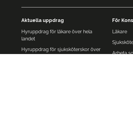
Aktuella uppdrag
För Kons
Hyruppdrag för läkare över hela
Läkare
landet
Sjuksköt
Hyruppdrag för sjuksköterskor över
Arbeta s
hela landet
Arbeta i 
Arbeta i