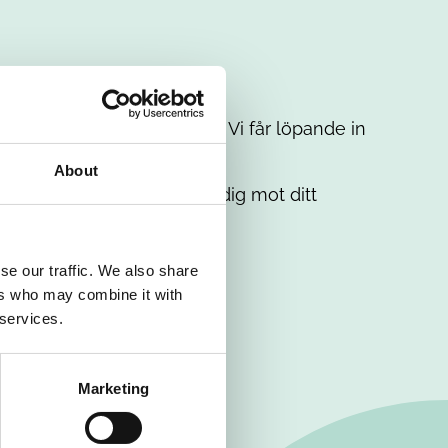
t intresse. Misströsta inte. Vi får löpande in
em.
About
. Tillsammans matchar vi dig mot ditt
se our traffic. We also share
ers who may combine it with
 services.
Marketing