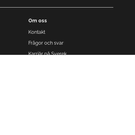
Om oss
Kontakt
Frågor och svar
Karriär på Sverek
Blodomloppet
Rädda liv på arbetstid