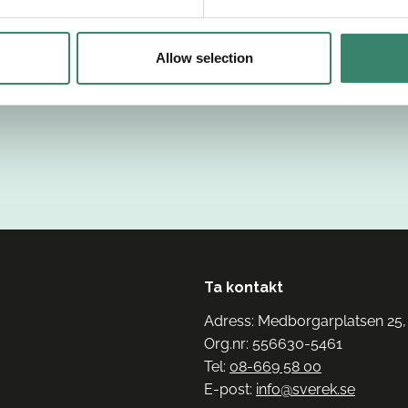
Allow selection
Ta kontakt
Adress: Medborgarplatsen 25,
Org.nr: 556630-5461
Tel:
08-669 58 00
E-post:
info@sverek.se