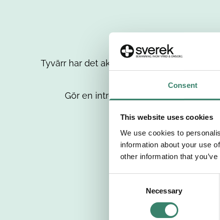
Tyvärr har det aktuella jobbet tagits bort då
up
Consent
Gör en intresseanmälan så kontaktar 
This website uses cookies
We use cookies to personalis
information about your use of
other information that you’ve
C
Necessary
o
n
s